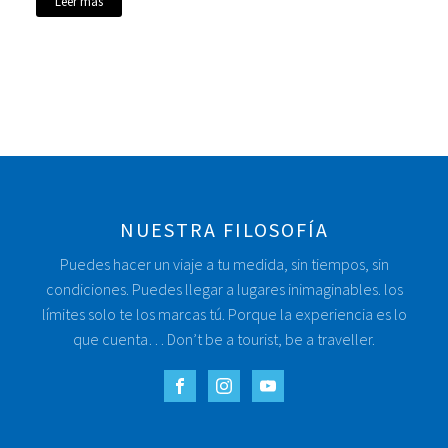
Leer más
NUESTRA FILOSOFÍA
Puedes hacer un viaje a tu medida, sin tiempos, sin
condiciones. Puedes llegar a lugares inimaginables. los
límites solo te los marcas tú. Porque la experiencia es lo
que cuenta… Don’t be a tourist, be a traveller.