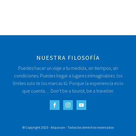
NUESTRA FILOSOFÍA
Puedes hacer un viaje a tu medida, sin tiempos, sin
condiciones. Puedes llegar a lugares inimaginables. los
límites solo te los marcas tú. Porque la experiencia es lo
que cuenta… Don’t be a tourist, be a traveller.
© Copyright 2023 - Alquivan - Todos los derechos reservados