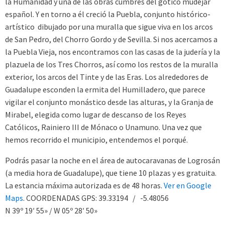
la Humanidad y una de las obras cumbres del gótico mudéjar
español. Y en torno a él creció la Puebla, conjunto histórico-
artístico dibujado por una muralla que sigue viva en los arcos
de San Pedro, del Chorro Gordo y de Sevilla. Si nos acercamos a
la Puebla Vieja, nos encontramos con las casas de la judería y la
plazuela de los Tres Chorros, así como los restos de la muralla
exterior, los arcos del Tinte y de las Eras. Los alrededores de
Guadalupe esconden la ermita del Humilladero, que parece
vigilar el conjunto monástico desde las alturas, y la Granja de
Mirabel, elegida como lugar de descanso de los Reyes
Católicos, Rainiero III de Mónaco o Unamuno. Una vez que
hemos recorrido el municipio, entendemos el porqué.
Podrás pasar la noche en el área de autocaravanas de Logrosán
(a media hora de Guadalupe), que tiene 10 plazas y es gratuita.
La estancia máxima autorizada es de 48 horas.
Ver en Google
Maps
. COORDENADAS GPS: 39.33194 / -5.48056
N 39º 19′ 55» / W 05º 28′ 50»