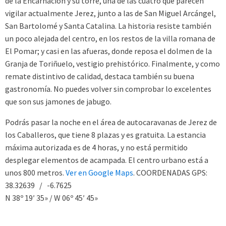
de la Encarnación y su torre, una de las cuatro que parecen
vigilar actualmente Jerez, junto a las de San Miguel Arcángel,
San Bartolomé y Santa Catalina. La historia resiste también
un poco alejada del centro, en los restos de la villa romana de
El Pomar; y casi en las afueras, donde reposa el dolmen de la
Granja de Toriñuelo, vestigio prehistórico. Finalmente, y como
remate distintivo de calidad, destaca también su buena
gastronomía. No puedes volver sin comprobar lo excelentes
que son sus jamones de jabugo.
Podrás pasar la noche en el área de autocaravanas de Jerez de
los Caballeros, que tiene 8 plazas y es gratuita. La estancia
máxima autorizada es de 4 horas, y no está permitido
desplegar elementos de acampada. El centro urbano está a
unos 800 metros.
Ver en Google Maps
. COORDENADAS GPS:
38.32639 / -6.7625
N 38º 19′ 35» / W 06º 45′ 45»