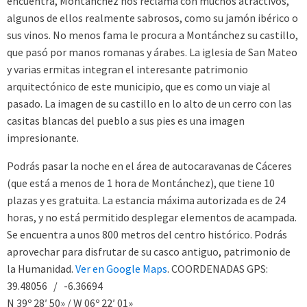
encuentra, Montánchez nos reclama con muchos atractivos,
algunos de ellos realmente sabrosos, como su jamón ibérico o
sus vinos. No menos fama le procura a Montánchez su castillo,
que pasó por manos romanas y árabes. La iglesia de San Mateo
y varias ermitas integran el interesante patrimonio
arquitectónico de este municipio, que es como un viaje al
pasado. La imagen de su castillo en lo alto de un cerro con las
casitas blancas del pueblo a sus pies es una imagen
impresionante.
Podrás pasar la noche en el área de autocaravanas de Cáceres
(que está a menos de 1 hora de Montánchez), que tiene 10
plazas y es gratuita. La estancia máxima autorizada es de 24
horas, y no está permitido desplegar elementos de acampada.
Se encuentra a unos 800 metros del centro histórico. Podrás
aprovechar para disfrutar de su casco antiguo, patrimonio de
la Humanidad.
Ver en Google Maps
. COORDENADAS GPS:
39.48056 / -6.36694
N 39º 28′ 50» / W 06º 22′ 01»