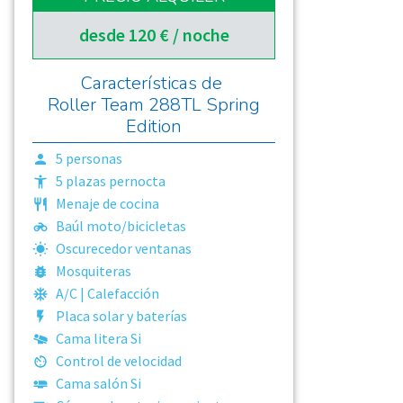
desde 120 € / noche
Características de
Roller Team 288TL Spring
Edition
5
personas
5
plazas pernocta
Menaje de cocina
Baúl moto/bicicletas
Oscurecedor ventanas
Mosquiteras
A/C | Calefacción
Placa solar y baterías
Cama litera
Si
Control de velocidad
Cama salón
Si