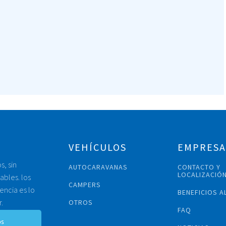
VEHÍCULOS
EMPRESA
s, sin
AUTOCARAVANAS
CONTACTO Y
LOCALIZACIÓ
ables. los
CAMPERS
encia es lo
BENEFICIOS A
.
OTROS
FAQ
os