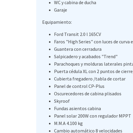
WC y cabina de ducha
Garaje
Equipamiento:
Ford Transit 2.0 l 165CV
Faros "High Series" con luces de curva 
Guantera con cerradura
Salpicadero y acabados "Trend"
Parachoques y molduras laterales pintad
Puerta cédula XL con 2 puntos de cierre
Cubierta fregadero /tabla de cortar
Panel de control CP-Plus
Oscurecedores de cabina plisados
Skyroof
Fundas asientos cabina
Panel solar 200W con regulador MPPT
M.M.A 4.100 kg
Cambio automático 8 velocidades