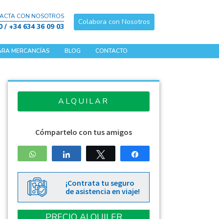
TACTA CON NOSOTROS
Colabora con Nosotros
0 / +34 634 36 09 03
ARA MERCANCÍAS
BLOG
CONTACTO
ALQUILAR
Cómpartelo con tus amigos
WhatsApp
Compartir
Twittear
Compartir
¡Contrata tu seguro
de asistencia en viaje!
PRECIO ALQUILER