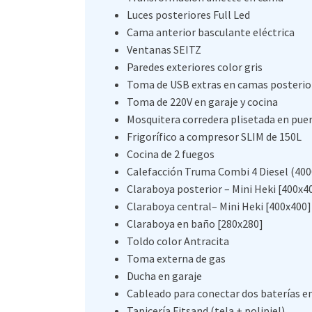
Luces posteriores Full Led
Cama anterior basculante eléctrica
Ventanas SEITZ
Paredes exteriores color gris
Toma de USB extras en camas posterio
Toma de 220V en garaje y cocina
Mosquitera corredera plisetada en pue
Frigorífico a compresor SLIM de 150L
Cocina de 2 fuegos
Calefacción Truma Combi 4 Diesel (40
Claraboya posterior – Mini Heki [400x4
Claraboya central– Mini Heki [400x400]
Claraboya en baño [280x280]
Toldo color Antracita
Toma externa de gas
Ducha en garaje
Cableado para conectar dos baterías en
Tapicería Fitsand (tela + polipiel)