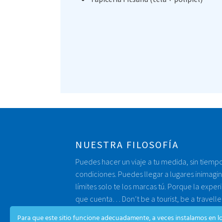
NUESTRA FILOSOFÍA
Puedes hacer un viaje a tu medida, sin tiempo
condiciones. Puedes llegar a lugares inimagin
límites solo te los marcas tú. Porque la experi
que cuenta… Don’t be a tourist, be a traveller
Para que este sitio funcione adecuadamente, a veces instalamos en l