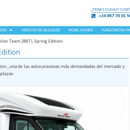
¿TIENES DUDAS? CON
+34 857 70 01 5
ERS
PRECIOS DE ALQUILER
MOBIL HOMES
FURGONETAS P
ller Team 288TL Spring Edition
dition
ion , una de las autocaravanas más demandadas del mercado y
 plazas.