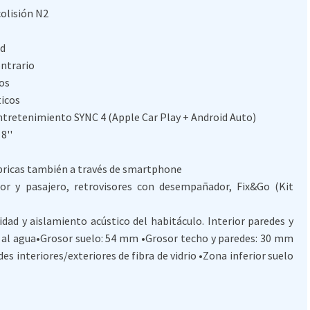
olisión N2
ad
ontrario
os
ticos
entretenimiento SYNC 4 (Apple Car Play + Android Auto)
8''
ricas también a través de smartphone
or y pasajero, retrovisores con desempañador, Fix&Go (Kit
ad y aislamiento acústico del habitáculo. Interior paredes y
e al agua•Grosor suelo: 54 mm •Grosor techo y paredes: 30 mm
des interiores/exteriores de fibra de vidrio •Zona inferior suelo