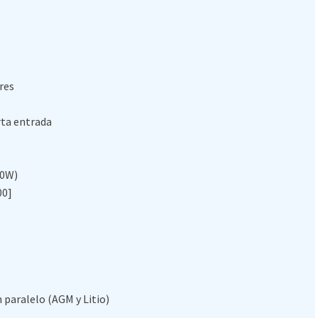
res
rta entrada
00W)
00]
 paralelo (AGM y Litio)