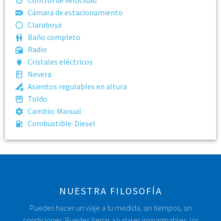
Control de velocidad
Cámara de estacionamiento
Claraboya
Baño completo
Radio
Cristales eléctricos
Nevera
Asientos regulables en altura
Toldo
Cambio:
Manual
Combustible:
Diesel
NUESTRA FILOSOFÍA
Puedes hacer un viaje a tu medida, sin tiempos, sin
condiciones. Puedes llegar a lugares inimaginables. los