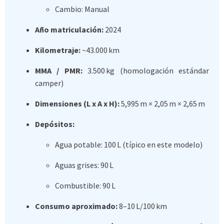
Cambio: Manual
Año matriculación:
2024
Kilometraje:
~43.000 km
MMA / PMR:
3.500 kg (homologación estándar
camper)
Dimensiones (L x A x H):
5,995 m × 2,05 m × 2,65 m
Depósitos:
Agua potable: 100 L (típico en este modelo)
Aguas grises: 90 L
Combustible: 90 L
Consumo aproximado:
8–10 L/100 km